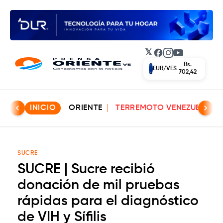
𝕏
Facebook
Instagram
YouTube
Bs.
EUR/VES
702,42
INICIO
ORIENTE
TERREMOTO VENEZUELA
SUCRE
SUCRE | Sucre recibió
donación de mil pruebas
rápidas para el diagnóstico
de VIH y Sífilis