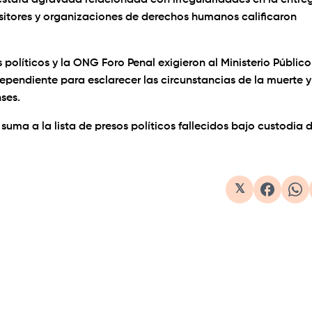
stafa agravada relacionada con irregularidades en la entre
sitores y organizaciones de derechos humanos calificaron
 políticos y la ONG Foro Penal exigieron al Ministerio Público
dependiente para esclarecer las circunstancias de la muerte y
nses.
uma a la lista de presos políticos fallecidos bajo custodia d
𝕏