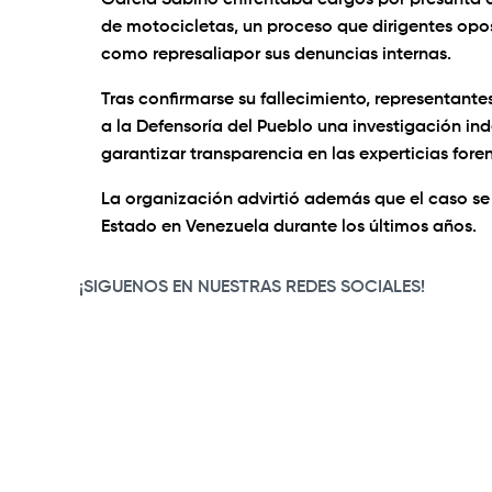
García Sabino enfrentaba cargos por presunta e
de motocicletas, un proceso que dirigentes opo
como represaliapor sus denuncias internas.
Tras confirmarse su fallecimiento, representantes
a la Defensoría del Pueblo una investigación in
garantizar transparencia en las experticias fore
La organización advirtió además que el caso se s
Estado en Venezuela durante los últimos años.
¡SIGUENOS EN NUESTRAS REDES SOCIALES!