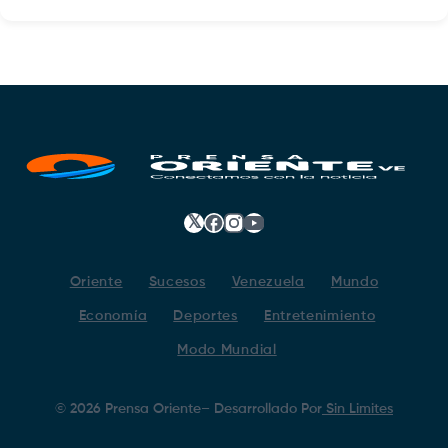
𝕏
Facebook
Instagram
YouTube
Oriente
Sucesos
Venezuela
Mundo
Economía
Deportes
Entretenimiento
Modo Mundial
©
2026
Prensa Oriente
– Desarrollado Por
Sin Limites