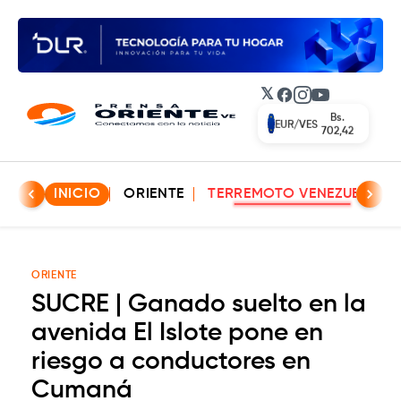
𝕏
Facebook
Instagram
YouTube
Bs.
EUR/VES
702,42
INICIO
ORIENTE
TERREMOTO VENEZUELA
ORIENTE
SUCRE | Ganado suelto en la
avenida El Islote pone en
riesgo a conductores en
Cumaná