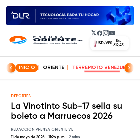
𝕏
Facebook
Instagram
YouTube
Bs.
USD/VES
612,43
INICIO
ORIENTE
TERREMOTO VENEZUELA
DEPORTES
La Vinotinto Sub-17 sella su
boleto a Marruecos 2026
REDACCIÓN PRENSA ORIENTE VE
11 de mayo de 2026
-
11:26 p. m.
2 mins