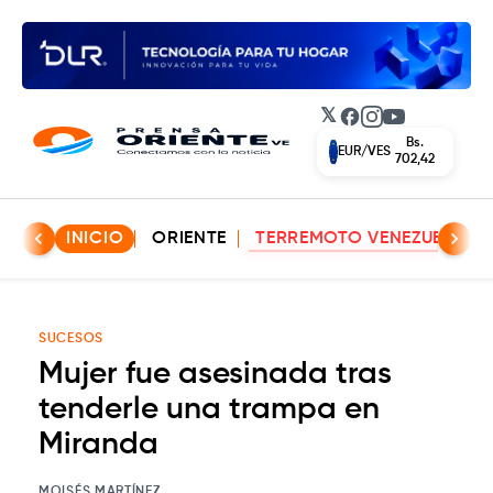
𝕏
Facebook
Instagram
YouTube
Bs.
EUR/VES
702,42
INICIO
ORIENTE
TERREMOTO VENEZUELA
SUCESOS
Mujer fue asesinada tras
tenderle una trampa en
Miranda
MOISÉS MARTÍNEZ