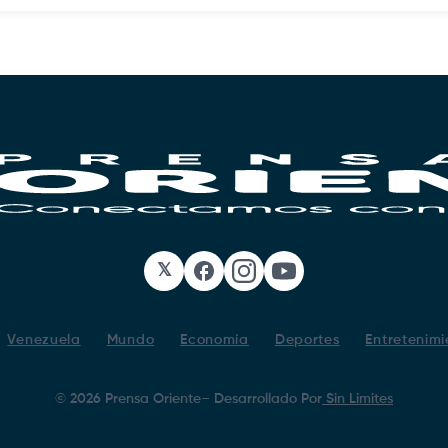
𝕏
Facebook
Instagram
YouTube
Venezuela
Mundo
Economía
Deportes
Entretenimi
©
2026
Prensa Oriente
– Desarrollado Por
Sin Limites