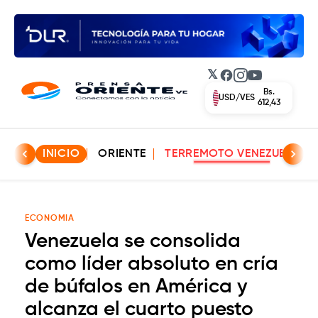
𝕏
Facebook
Instagram
YouTube
Bs.
USD/VES
612,43
INICIO
ORIENTE
TERREMOTO VENEZUELA
ECONOMIA
Venezuela se consolida
como líder absoluto en cría
de búfalos en América y
alcanza el cuarto puesto