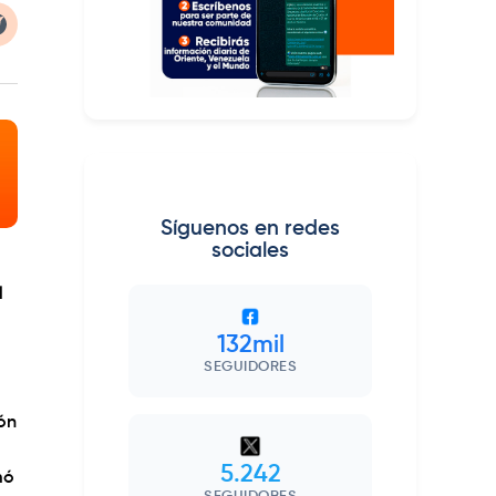
Síguenos en redes
sociales
l
132mil
SEGUIDORES
ión
5.242
mó