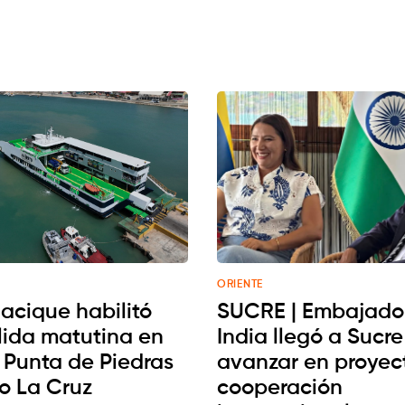
ORIENTE
acique habilitó
SUCRE | Embajador
lida matutina en
India llegó a Sucr
a Punta de Piedras
avanzar en proyec
to La Cruz
cooperación