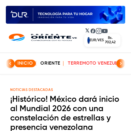
𝕏
Facebook
Instagram
YouTube
Bs.
EUR/VES
702,42
INICIO
ORIENTE
TERREMOTO VENEZUELA
NOTICIAS DESTACADAS
¡Histórico! México dará inicio
al Mundial 2026 con una
constelación de estrellas y
presencia venezolana