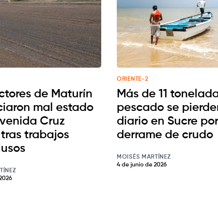
ORIENTE-2
tores de Maturín
Más de 11 tonelad
iaron mal estado
pescado se pierde
avenida Cruz
diario en Sucre po
tras trabajos
derrame de crudo
lusos
MOISÉS MARTÍNEZ
4 de junio de 2026
TÍNEZ
 2026