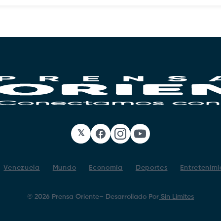
𝕏
Facebook
Instagram
YouTube
Venezuela
Mundo
Economía
Deportes
Entretenimi
©
2026
Prensa Oriente
– Desarrollado Por
Sin Limites