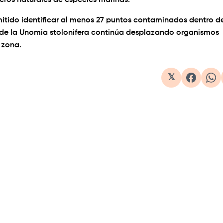
eros naturales de especies marinas.
mitido identificar al menos 27 puntos contaminados dentro d
de la Unomia stolonifera continúa desplazando organismos
 zona.
𝕏