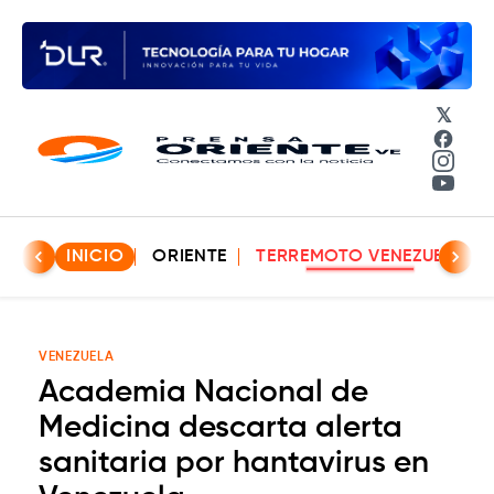
𝕏
Face
Insta
YouT
INICIO
ORIENTE
TERREMOTO VENEZUELA
VENEZUELA
Academia Nacional de
Medicina descarta alerta
sanitaria por hantavirus en