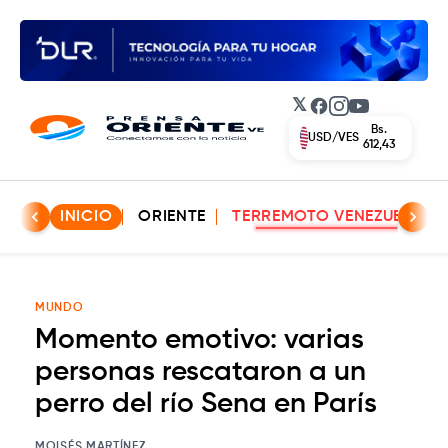
𝕏
Facebook
Instagram
YouTube
Bs.
USD/VES
612,43
INICIO
ORIENTE
TERREMOTO VENEZUELA
MUNDO
Momento emotivo: varias
personas rescataron a un
perro del río Sena en París
MOISÉS MARTÍNEZ