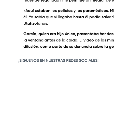
redes de seguridad ni le permitieron mediar de f
«Aquí estaban los policías y los paramédicos. 
él. Yo sabía que si llegaba hasta él podía salva
Utahzolanos.
García, quien era hijo único, presentaba herida
la ventana antes de la caída. El video de los mi
difusión, como parte de su denuncia sobre la ges
¡SIGUENOS EN NUESTRAS REDES SOCIALES!