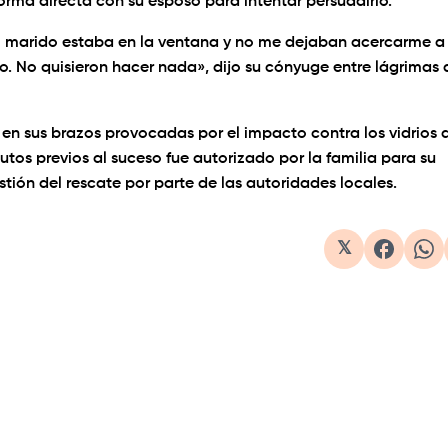
orma directa con su esposo para intentar persuadirlo.
Mi marido estaba en la ventana y no me dejaban acercarme a
rlo. No quisieron hacer nada», dijo su cónyuge entre lágrimas 
s en sus brazos provocadas por el impacto contra los vidrios 
nutos previos al suceso fue autorizado por la familia para su
tión del rescate por parte de las autoridades locales.
𝕏