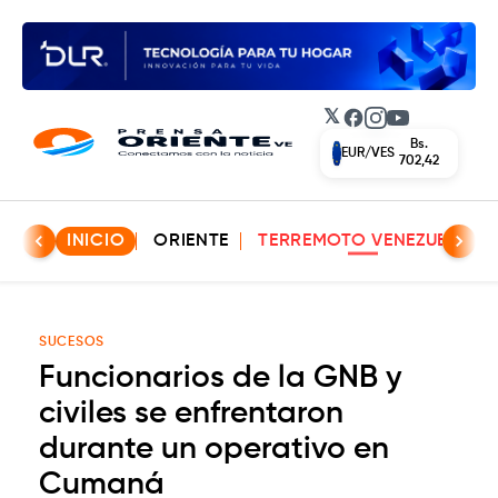
𝕏
Facebook
Instagram
YouTube
Bs.
EUR/VES
702,42
INICIO
ORIENTE
TERREMOTO VENEZUELA
SUCESOS
Funcionarios de la GNB y
civiles se enfrentaron
durante un operativo en
Cumaná