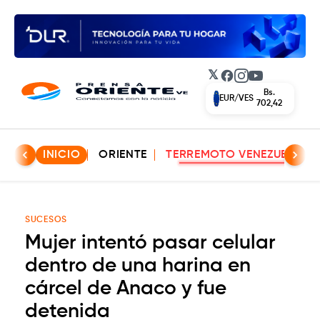
𝕏
Facebook
Instagram
YouTube
Bs.
EUR/VES
702,42
INICIO
ORIENTE
TERREMOTO VENEZUELA
SUCESOS
Mujer intentó pasar celular
dentro de una harina en
cárcel de Anaco y fue
detenida