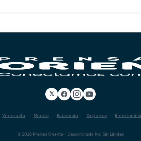
𝕏
Facebook
Instagram
YouTube
Venezuela
Mundo
Economía
Deportes
Entretenimi
©
2026
Prensa Oriente
– Desarrollado Por
Sin Limites