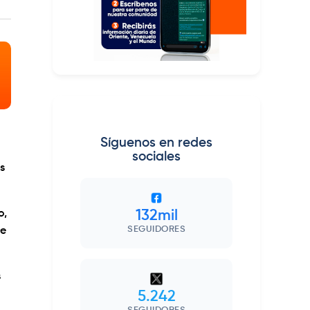
Síguenos en redes
sociales
s
o,
132mil
SEGUIDORES
de
s
5.242