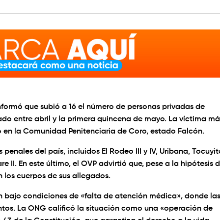
informó que subió a 16 el número de personas privadas de
tado entre abril y la primera quincena de mayo. La víctima má
do en la Comunidad Penitenciaria de Coro, estado Falcón.
nales del país, incluidos El Rodeo III y IV, Uribana, Tocuyit
are II. En este último, el OVP advirtió que, pese a la hipótesis 
n los cuerpos de sus allegados.
en bajo condiciones de «falta de atención médica», donde la
ntos. La ONG calificó la situación como una «operación de