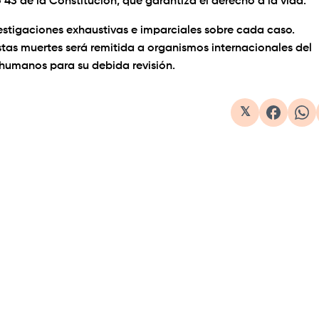
o 43 de la Constitución, que garantiza el derecho a la vida.
vestigaciones exhaustivas e imparciales sobre cada caso.
as muertes será remitida a organismos internacionales del
 humanos para su debida revisión.
𝕏