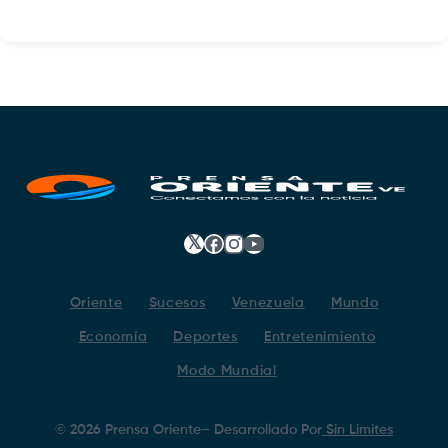
𝕏
Facebook
Instagram
YouTube
Oriente
Sucesos
Venezuela
Mundo
Economía
Deportes
Entretenimiento
Modo Mundial
©
2026
Prensa Oriente
– Desarrollado Por
Sin Limites