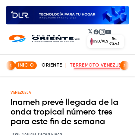
𝕏
Facebook
Instagram
YouTube
Bs.
USD/VES
612,43
INICIO
ORIENTE
TERREMOTO VENEZUELA
VENEZUELA
Inameh prevé llegada de la
onda tropical número tres
para este fin de semana
JOSE GABRIEL DEYAN RIVAS