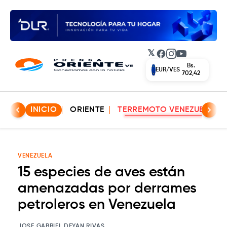
𝕏
Facebook
Instagram
YouTube
Bs.
EUR/VES
702,42
INICIO
ORIENTE
TERREMOTO VENEZUELA
VENEZUELA
15 especies de aves están
amenazadas por derrames
petroleros en Venezuela
JOSE GABRIEL DEYAN RIVAS