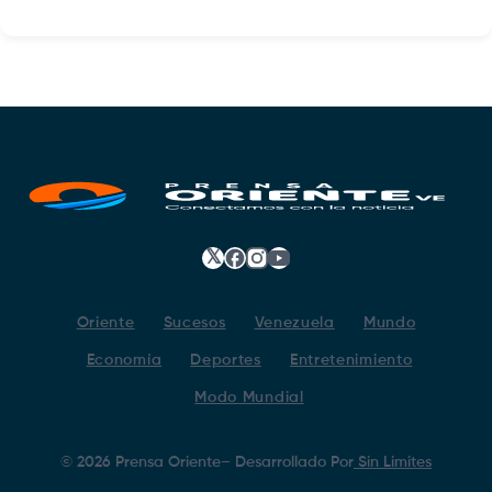
𝕏
Facebook
Instagram
YouTube
Oriente
Sucesos
Venezuela
Mundo
Economía
Deportes
Entretenimiento
Modo Mundial
©
2026
Prensa Oriente
– Desarrollado Por
Sin Limites