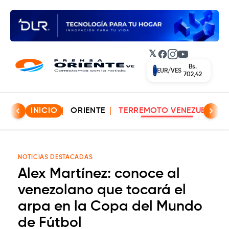
𝕏
Facebook
Instagram
YouTube
Bs.
EUR/VES
702,42
INICIO
ORIENTE
TERREMOTO VENEZUELA
NOTICIAS DESTACADAS
Alex Martínez: conoce al
venezolano que tocará el
arpa en la Copa del Mundo
de Fútbol