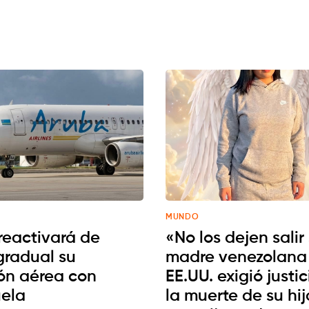
MUNDO
reactivará de
«No los dejen salir
gradual su
madre venezolana
ón aérea con
EE.UU. exigió justic
ela
la muerte de su hi