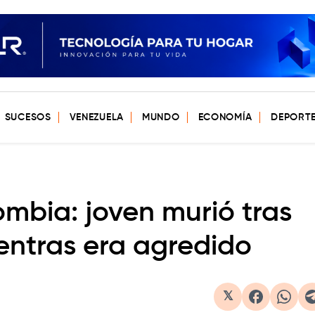
SUCESOS
VENEZUELA
MUNDO
ECONOMÍA
DEPORT
bia: joven murió tras
entras era agredido
𝕏