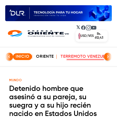
𝕏
Facebook
Instagram
YouTube
Bs.
USD/VES
612,43
INICIO
ORIENTE
TERREMOTO VENEZUELA
MUNDO
Detenido hombre que
asesinó a su pareja, su
suegra y a su hijo recién
nacido en Estados Unidos