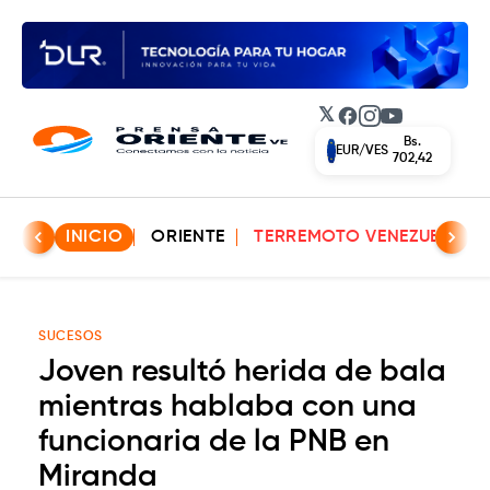
𝕏
Facebook
Instagram
YouTube
Bs.
EUR/VES
702,42
INICIO
ORIENTE
TERREMOTO VENEZUELA
SUCESOS
Joven resultó herida de bala
mientras hablaba con una
funcionaria de la PNB en
Miranda