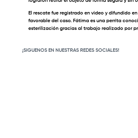
lograron retirar el objeto de forma segura y sin 
El rescate fue registrado en video y difundido e
favorable del caso. Fátima es una perrita conoc
esterilización gracias al trabajo realizado por 
0:00
/
0:40
¡SIGUENOS EN NUESTRAS REDES SOCIALES!