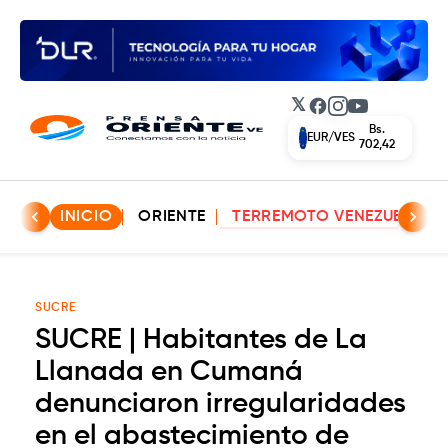
𝕏
Facebook
Instagram
YouTube
Bs.
EUR/VES
702,42
INICIO
ORIENTE
TERREMOTO VENEZUELA
SUCRE
SUCRE | Habitantes de La
Llanada en Cumaná
denunciaron irregularidades
en el abastecimiento de