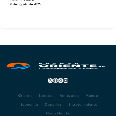
SAMUEL LANZA
8 de agosto de 2026
𝕏
Facebook
Instagram
YouTube
Oriente
Sucesos
Venezuela
Mundo
Economía
Deportes
Entretenimiento
Modo Mundial