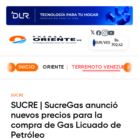
𝕏
Facebook
Instagram
YouTube
Bs.
EUR/VES
702,42
INICIO
ORIENTE
TERREMOTO VENEZUELA
SUCRE
SUCRE | SucreGas anunció
nuevos precios para la
compra de Gas Licuado de
Petróleo