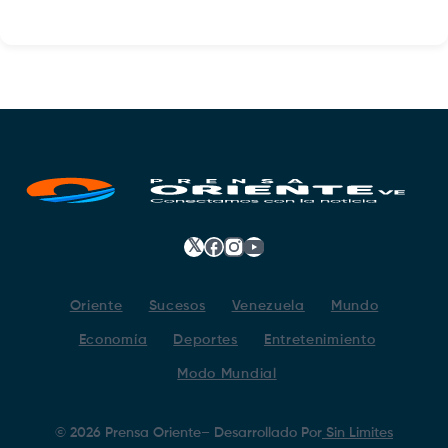
𝕏
Facebook
Instagram
YouTube
Oriente
Sucesos
Venezuela
Mundo
Economía
Deportes
Entretenimiento
Modo Mundial
©
2026
Prensa Oriente
– Desarrollado Por
Sin Limites