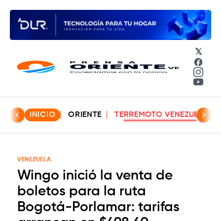
𝕏
Face
Insta
YouT
INICIO
ORIENTE
TERREMOTO VENEZUELA
VENEZUELA
Wingo inició la venta de
boletos para la ruta
Bogotá-Porlamar: tarifas