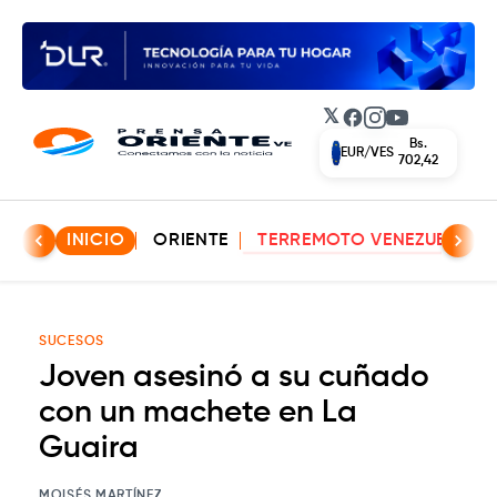
𝕏
Facebook
Instagram
YouTube
Bs.
EUR/VES
702,42
INICIO
ORIENTE
TERREMOTO VENEZUELA
SUCESOS
Joven asesinó a su cuñado
con un machete en La
Guaira
MOISÉS MARTÍNEZ