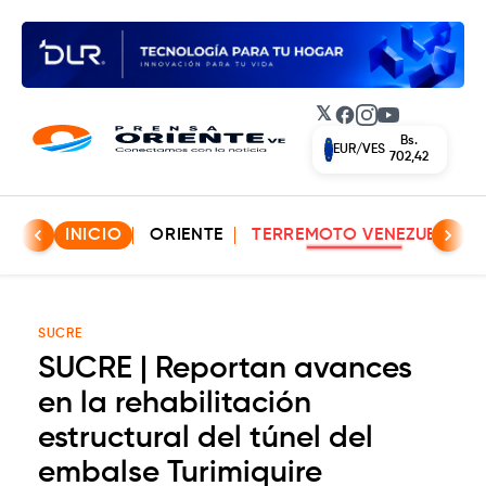
𝕏
Facebook
Instagram
YouTube
Bs.
EUR/VES
702,42
INICIO
ORIENTE
TERREMOTO VENEZUELA
SUCRE
SUCRE | Reportan avances
en la rehabilitación
estructural del túnel del
embalse Turimiquire