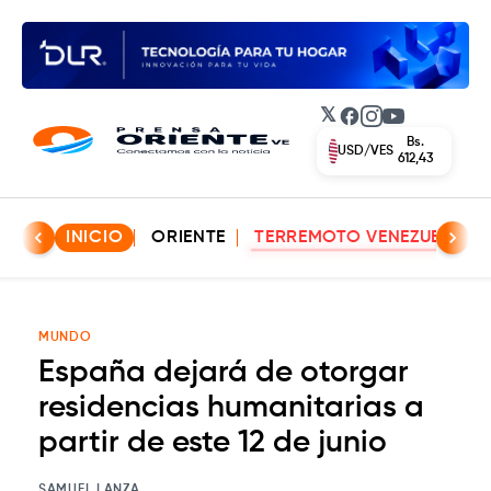
𝕏
Facebook
Instagram
YouTube
Bs.
EUR/VES
702,42
INICIO
ORIENTE
TERREMOTO VENEZUELA
MUNDO
España dejará de otorgar
residencias humanitarias a
partir de este 12 de junio
SAMUEL LANZA