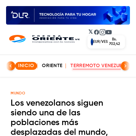
𝕏
Facebook
Instagram
YouTube
Bs.
EUR/VES
702,42
INICIO
ORIENTE
TERREMOTO VENEZUELA
MUNDO
Los venezolanos siguen
siendo una de las
poblaciones más
desplazadas del mundo,