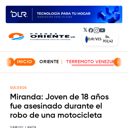
𝕏
Facebook
Instagram
YouTube
Bs.
EUR/VES
702,42
INICIO
ORIENTE
TERREMOTO VENEZUELA
SUCESOS
Miranda: Joven de 18 años
fue asesinado durante el
robo de una motocicleta
SAMUEL LANZA