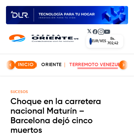
𝕏
Facebook
Instagram
YouTube
Bs.
EUR/VES
702,42
INICIO
ORIENTE
TERREMOTO VENEZUELA
SUCESOS
Choque en la carretera
nacional Maturín –
Barcelona dejó cinco
muertos