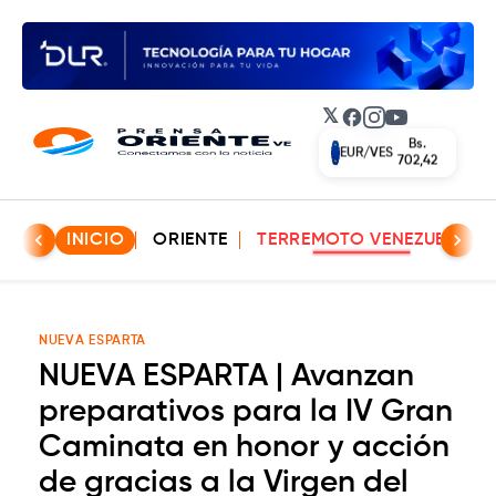
𝕏
Facebook
Instagram
YouTube
Bs.
EUR/VES
702,42
INICIO
ORIENTE
TERREMOTO VENEZUELA
NUEVA ESPARTA
NUEVA ESPARTA | Avanzan
preparativos para la IV Gran
Caminata en honor y acción
de gracias a la Virgen del