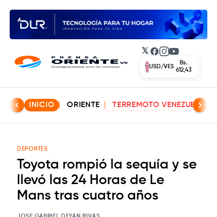
𝕏
Facebook
Instagram
YouTube
Bs.
EUR/VES
702,42
INICIO
ORIENTE
TERREMOTO VENEZUELA
DEPORTES
Toyota rompió la sequía y se
llevó las 24 Horas de Le
Mans tras cuatro años
JOSE GABRIEL DEYAN RIVAS