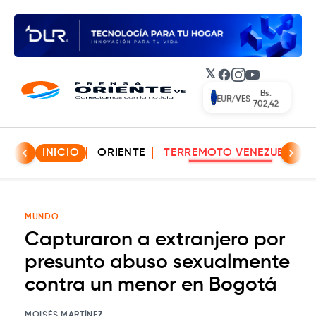
𝕏
Facebook
Instagram
YouTube
Bs.
EUR/VES
702,42
INICIO
ORIENTE
TERREMOTO VENEZUELA
MUNDO
Capturaron a extranjero por
presunto abuso sexualmente
contra un menor en Bogotá
MOISÉS MARTÍNEZ