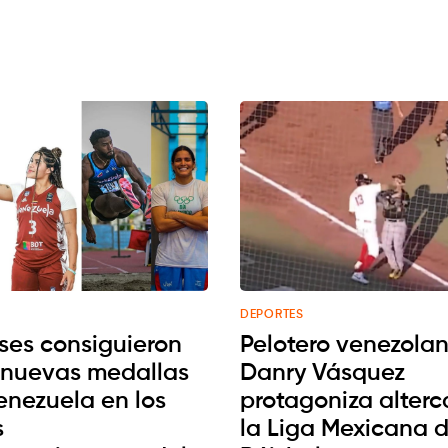
DEPORTES
ses consiguieron
Pelotero venezola
 nuevas medallas
Danry Vásquez
enezuela en los
protagoniza alter
s
la Liga Mexicana 