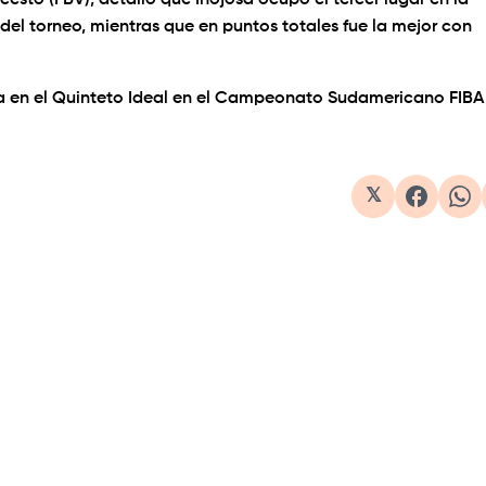
esto (FBV), detalló que Inojosa ocupó el tercer lugar en la
el torneo, mientras que en puntos totales fue la mejor con
da en el Quinteto Ideal en el Campeonato Sudamericano FIBA
𝕏