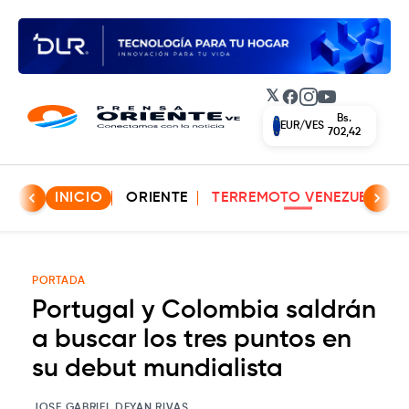
𝕏
Facebook
Instagram
YouTube
Bs.
EUR/VES
702,42
INICIO
ORIENTE
TERREMOTO VENEZUELA
PORTADA
Portugal y Colombia saldrán
a buscar los tres puntos en
su debut mundialista
JOSE GABRIEL DEYAN RIVAS