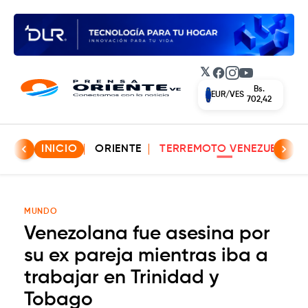
𝕏
Facebook
Instagram
YouTube
Bs.
EUR/VES
702,42
INICIO
ORIENTE
TERREMOTO VENEZUELA
MUNDO
Venezolana fue asesina por
su ex pareja mientras iba a
trabajar en Trinidad y
Tobago