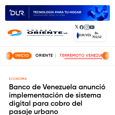
𝕏
Facebook
Instagram
YouTube
Bs.
EUR/VES
702,42
INICIO
ORIENTE
TERREMOTO VENEZUELA
ECONOMIA
Banco de Venezuela anunció
implementación de sistema
digital para cobro del
pasaje urbano