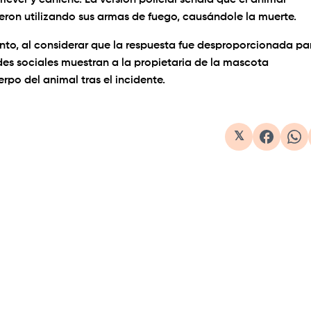
ever y caniche. La versión policial señala que el animal
eron utilizando sus armas de fuego, causándole la muerte.
ento, al considerar que la respuesta fue desproporcionada pa
edes sociales muestran a la propietaria de la mascota
rpo del animal tras el incidente.
1×
𝕏