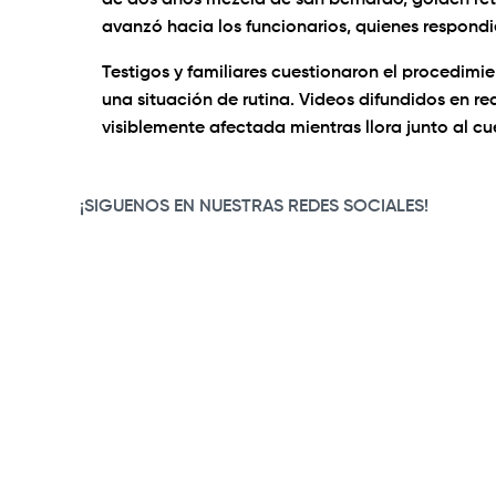
de dos años mezcla de san bernardo, golden retri
avanzó hacia los funcionarios, quienes respondi
Testigos y familiares cuestionaron el procedimi
una situación de rutina. Videos difundidos en r
visiblemente afectada mientras llora junto al cue
0:00
/
0:47
¡SIGUENOS EN NUESTRAS REDES SOCIALES!