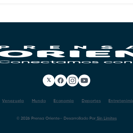
𝕏
Facebook
Instagram
YouTube
Venezuela
Mundo
Economía
Deportes
Entretenimi
©
2026
Prensa Oriente
– Desarrollado Por
Sin Limites