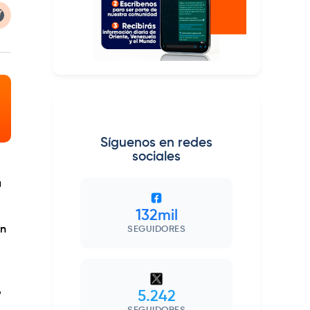
Síguenos en redes
sociales
a
132mil
an
SEGUIDORES
o
5.242