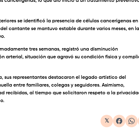
as cancerígenas, lo que dio inicio a un tratamiento preventiv
riores se identificó la presencia de células cancerígenas en
 del cantante se mantuvo estable durante varios meses, en l
vo.
oximadamente tres semanas, registró una disminución
sión arterial, situación que agravó su condición física y compl
a, sus representantes destacaron el legado artístico del
uella entre familiares, colegas y seguidores. Asimismo,
d recibidas, al tiempo que solicitaron respeto a la privacid
o.
𝕏