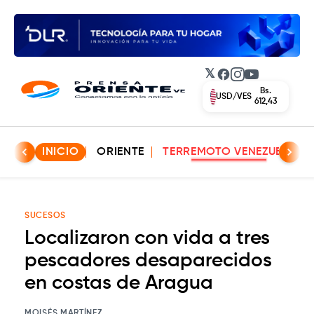
𝕏
Facebook
Instagram
YouTube
Bs.
USD/VES
612,43
INICIO
ORIENTE
TERREMOTO VENEZUELA
SUCESOS
Localizaron con vida a tres
pescadores desaparecidos
en costas de Aragua
MOISÉS MARTÍNEZ