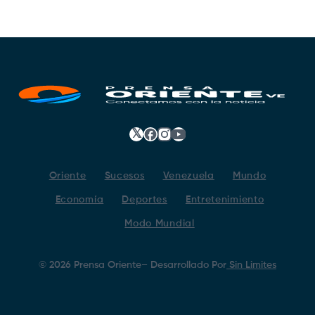
𝕏
Facebook
Instagram
YouTube
Oriente
Sucesos
Venezuela
Mundo
Economía
Deportes
Entretenimiento
Modo Mundial
©
2026
Prensa Oriente
– Desarrollado Por
Sin Limites