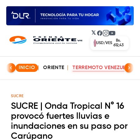
𝕏
Facebook
Instagram
YouTube
Bs.
EUR/VES
702,42
INICIO
ORIENTE
TERREMOTO VENEZUELA
SUCRE
SUCRE | Onda Tropical N° 16
provocó fuertes lluvias e
inundaciones en su paso por
Carúpano