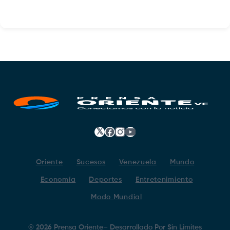
𝕏
Facebook
Instagram
YouTube
Oriente
Sucesos
Venezuela
Mundo
Economía
Deportes
Entretenimiento
Modo Mundial
©
2026
Prensa Oriente
– Desarrollado Por
Sin Limites