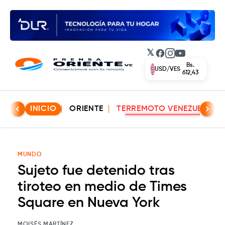
𝕏
Facebook
Instagram
YouTube
Bs.
USD/VES
612,43
INICIO
ORIENTE
TERREMOTO VENEZUELA
MUNDO
Sujeto fue detenido tras
tiroteo en medio de Times
Square en Nueva York
MOISÉS MARTÍNEZ