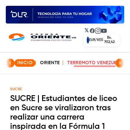
𝕏
Facebook
Instagram
YouTube
Bs.
EUR/VES
702,42
INICIO
ORIENTE
TERREMOTO VENEZUELA
SUCRE
SUCRE | Estudiantes de liceo
en Sucre se viralizaron tras
realizar una carrera
inspirada en la Fórmula 1