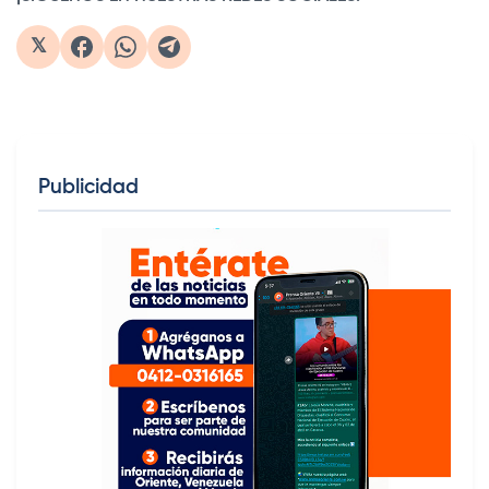
𝕏
Publicidad