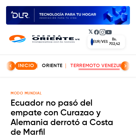
𝕏
Facebook
Instagram
YouTube
Bs.
EUR/VES
702,42
INICIO
ORIENTE
TERREMOTO VENEZUELA
MODO MUNDIAL
Ecuador no pasó del
empate con Curazao y
Alemania derrotó a Costa
de Marfil