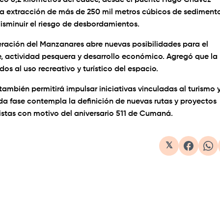
rcó 6,2 kilómetros del cauce, desde el puente Hugo Chávez
a extracción de más de 250 mil metros cúbicos de sedimento
 disminuir el riesgo de desbordamientos.
peración del Manzanares abre nuevas posibilidades para el
, actividad pesquera y desarrollo económico. Agregó que la
os al uso recreativo y turístico del espacio.
 también permitirá impulsar iniciativas vinculadas al turismo 
nda fase contempla la definición de nuevas rutas y proyectos
vistas con motivo del aniversario 511 de Cumaná.
𝕏