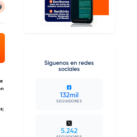
Síguenos en redes
sociales
de
on
132mil
SEGUIDORES
s;
5.242