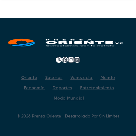
𝕏
Facebook
Instagram
YouTube
Oriente
Sucesos
Venezuela
Mundo
Economía
Deportes
Entretenimiento
Modo Mundial
©
2026
Prensa Oriente
– Desarrollado Por
Sin Limites