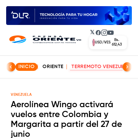
𝕏
Facebook
Instagram
YouTube
Bs.
USD/VES
612,43
INICIO
ORIENTE
TERREMOTO VENEZUELA
VENEZUELA
Aerolínea Wingo activará
vuelos entre Colombia y
Margarita a partir del 27 de
junio