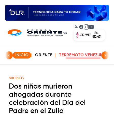
𝕏
Facebook
Instagram
YouTube
Bs.
USD/VES
612,43
INICIO
ORIENTE
TERREMOTO VENEZUELA
SUCESOS
Dos niñas murieron
ahogadas durante
celebración del Día del
Padre en el Zulia