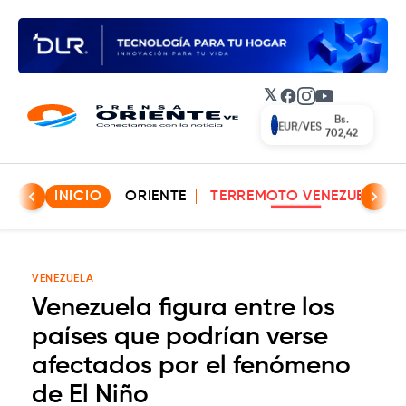
𝕏
Facebook
Instagram
YouTube
Bs.
EUR/VES
702,42
INICIO
ORIENTE
TERREMOTO VENEZUELA
VENEZUELA
Venezuela figura entre los
países que podrían verse
afectados por el fenómeno
de El Niño